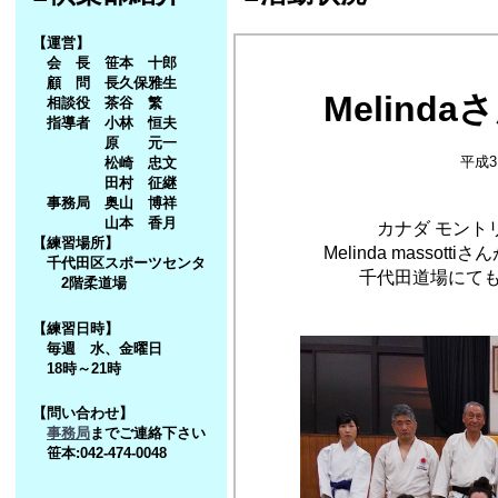
【運営】
会 長 笹本 十郎
顧 問 長久保雅生
Melind
相談役 茶谷 繁
指導者 小林 恒夫
原 元一
平成3
松崎 忠文
田村 征継
事務局 奥山 博祥
山本 香月
カナダ モントリオー
【練習場所】
Melinda massotti
千代田区スポーツセンタ
千代田道場にても共に
2階柔道場
【練習日時】
毎週 水、金曜日
18時～21時
【問い合わせ】
事務局
までご連絡下さい
笹本:042-474-0048